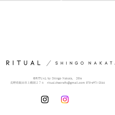
​©️RITUAL by Shingo Nakata， 2016
​長野県飯田市上殿岡２７６
ritual.thecrafts@gmail.com
070-6971-8544