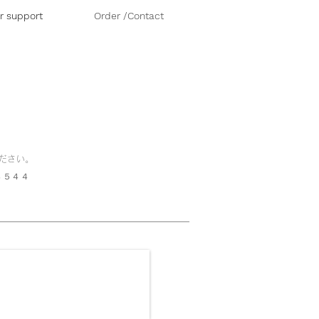
er support
Order /Contact
ください。
５４４