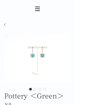
Pottery ＜Green＞
価
￥0