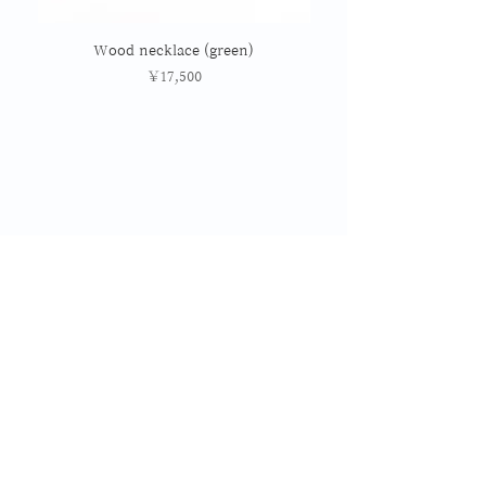
Wood necklace (green)
価格
￥17,500