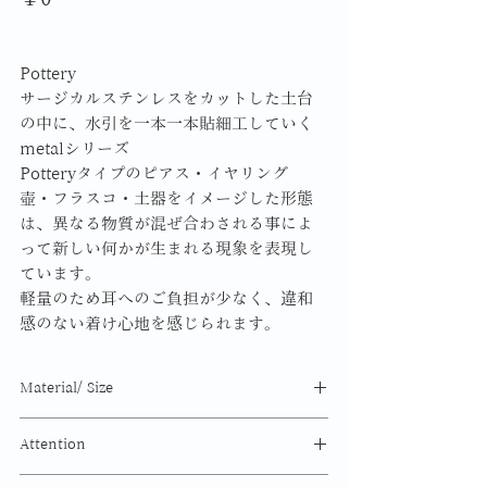
格
Pottery
サージカルステンレスをカットした土台
の中に、水引を一本一本貼細工していく
metalシリーズ
Potteryタイプのピアス・イヤリング
壺・フラスコ・土器をイメージした形態
は、異なる物質が混ぜ合わされる事によ
って新しい何かが生まれる現象を表現し
ています。
軽量のため耳へのご負担が少なく、違和
感のない着け心地を感じられます。
Material/ Size
MATERIAL
Attention
水引 SUS316 樹脂
ピアス:
SUS316
イヤリング:SUS316
水引には耐水加工として表面に薄く樹脂