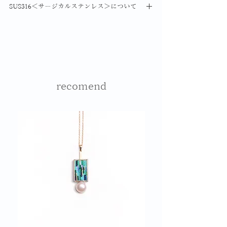
SUS316＜サージカルステンレス＞について
を塗布していますが、入浴時や遊泳での
​SIZE
使用は破損の原因となりますのでご注意
一般的に医療用のメスやはさみ、ボルト
15mm​×35mm
ください。
に使用されアレルギーを起こしにくいと
土台部は経年使用により変化いたしま
されています。
す。ご了承くださいませ。
​破損や汚れ等の修理対応は御連絡くださ
い。
recomend